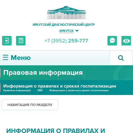
ИРКУТСКИЙ ДИАГНОСТИЧЕСКИЙ ЦЕНТР
ИРКУТСК
+7 (3952)
259-777
☰ Меню
Правовая информация
О ЦЕНТРЕ
Информация о правилах и сроках госпитализации
УСЛУГИ И ЦЕНЫ
Правовая информация
ОМС
Информация о правилах и сроках госпитализации
ПАЦИЕНТУ
НАВИГАЦИЯ ПО РАЗДЕЛУ
ВРАЧУ
ИНФОРМАЦИЯ О ПРАВИЛАХ И
ПРАВОВАЯ ИНФОРМАЦИЯ