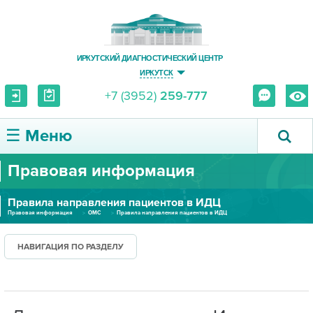
ИРКУТСКИЙ ДИАГНОСТИЧЕСКИЙ ЦЕНТР
ИРКУТСК
+7 (3952)
259-777
☰ Меню
Правовая информация
О ЦЕНТРЕ
Правила направления пациентов в ИДЦ
УСЛУГИ И ЦЕНЫ
Правовая информация
ОМС
Правила направления пациентов в ИДЦ
ПАЦИЕНТУ
НАВИГАЦИЯ ПО РАЗДЕЛУ
ВРАЧУ
ПРАВОВАЯ ИНФОРМАЦИЯ