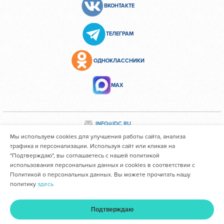
ВКОНТАКТЕ
ТЕЛЕГРАМ
ОДНОКЛАССНИКИ
МАХ
INFO@IDC.RU
Мы используем cookies для улучшения работы сайта, анализа
трафика и персонализации. Используя сайт или кликая на
"Подтверждаю", вы соглашаетесь с нашей политикой
Все персональные данные сотрудников размещены с их
использования персональных данных и cookies в соответствии с
согласия
Политикой о персональных данных. Вы можете прочитать нашу
политику
здесь
Областное государственное автономное учреждение
здравоохранения "Иркутский областной клинический
Подтверждаю
консультативно-диагностический центр им. И.В. Ушакова"
Главная
Услуги и цены
Оплата
Кабинет