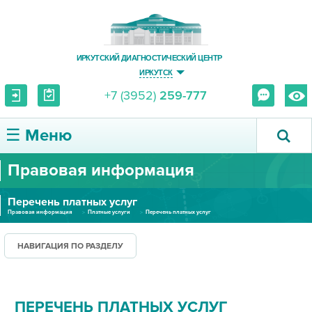
ИРКУТСКИЙ ДИАГНОСТИЧЕСКИЙ ЦЕНТР
ИРКУТСК
+7 (3952)
259-777
☰ Меню
Правовая информация
О ЦЕНТРЕ
Перечень платных услуг
УСЛУГИ И ЦЕНЫ
Правовая информация
Платные услуги
Перечень платных услуг
ПАЦИЕНТУ
НАВИГАЦИЯ ПО РАЗДЕЛУ
ВРАЧУ
ПЕРЕЧЕНЬ ПЛАТНЫХ УСЛУГ
ПРАВОВАЯ ИНФОРМАЦИЯ