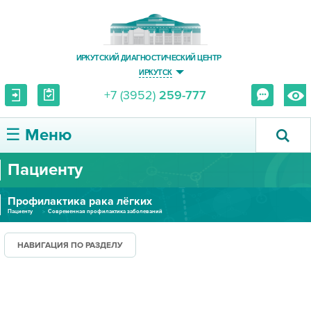
ИРКУТСКИЙ ДИАГНОСТИЧЕСКИЙ ЦЕНТР
ИРКУТСК
+7 (3952)
259-777
☰ Меню
Пациенту
О ЦЕНТРЕ
Профилактика рака лёгких
УСЛУГИ И ЦЕНЫ
Пациенту
Современная профилактика заболеваний
ПАЦИЕНТУ
НАВИГАЦИЯ ПО РАЗДЕЛУ
ВРАЧУ
ПРАВОВАЯ ИНФОРМАЦИЯ