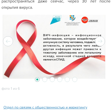
распространяться даже сейчас, через 30 лет после
открытия вируса.
2
3
4
5
6
1
фото 1 из 6
Отдел по связям с общественностью и маркетингу