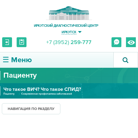
ИРКУТСКИЙ ДИАГНОСТИЧЕСКИЙ ЦЕНТР
ИРКУТСК
+7 (3952)
259-777
☰ Меню
Пациенту
О ЦЕНТРЕ
Что такое ВИЧ? Что такое СПИД?
УСЛУГИ И ЦЕНЫ
Пациенту
Современная профилактика заболеваний
ПАЦИЕНТУ
НАВИГАЦИЯ ПО РАЗДЕЛУ
ВРАЧУ
ПРАВОВАЯ ИНФОРМАЦИЯ