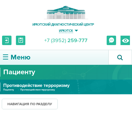
ИРКУТСКИЙ ДИАГНОСТИЧЕСКИЙ ЦЕНТР
ИРКУТСК
+7 (3952)
259-777
☰ Меню
Пациенту
О ЦЕНТРЕ
Противодействие терроризму
УСЛУГИ И ЦЕНЫ
Пациенту
Противодействие терроризму
ПАЦИЕНТУ
НАВИГАЦИЯ ПО РАЗДЕЛУ
ВРАЧУ
ПРАВОВАЯ ИНФОРМАЦИЯ