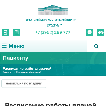
ИРКУТСКИЙ ДИАГНОСТИЧЕСКИЙ ЦЕНТР
ИРКУТСК
+7 (3952)
259-777
☰ Меню
Пациенту
О ЦЕНТРЕ
Расписание работы врачей
УСЛУГИ И ЦЕНЫ
Пациенту
Расписание работы врачей
ПАЦИЕНТУ
НАВИГАЦИЯ ПО РАЗДЕЛУ
ВРАЧУ
Расписание работы врачей
ПРАВОВАЯ ИНФОРМАЦИЯ