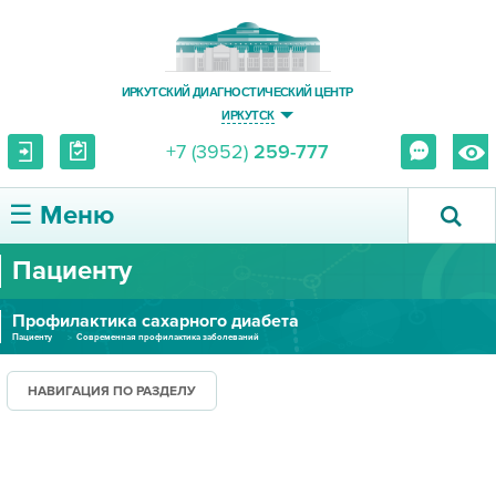
ИРКУТСКИЙ ДИАГНОСТИЧЕСКИЙ ЦЕНТР
ИРКУТСК
+7 (3952)
259-777
☰ Меню
Пациенту
О ЦЕНТРЕ
Профилактика сахарного диабета
УСЛУГИ И ЦЕНЫ
Пациенту
Современная профилактика заболеваний
ПАЦИЕНТУ
НАВИГАЦИЯ ПО РАЗДЕЛУ
ВРАЧУ
ПРАВОВАЯ ИНФОРМАЦИЯ