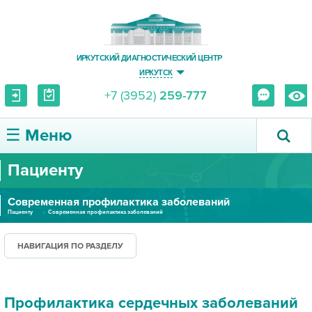
ИРКУТСКИЙ ДИАГНОСТИЧЕСКИЙ ЦЕНТР
ИРКУТСК
+7 (3952)
259-777
☰ Меню
Пациенту
О ЦЕНТРЕ
Современная профилактика заболеваний
УСЛУГИ И ЦЕНЫ
Пациенту
Современная профилактика заболеваний
ПАЦИЕНТУ
НАВИГАЦИЯ ПО РАЗДЕЛУ
ВРАЧУ
Профилактика сердечных заболеваний
ПРАВОВАЯ ИНФОРМАЦИЯ