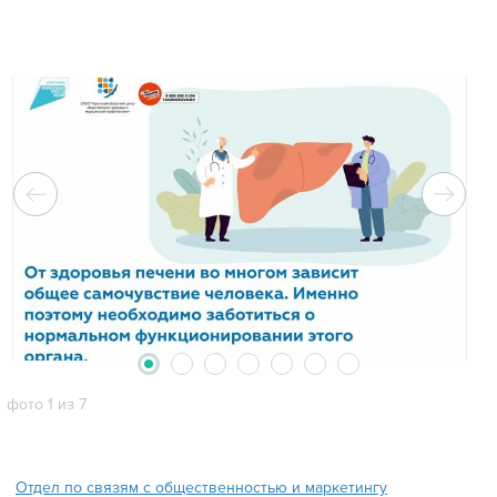
2
3
4
5
6
7
1
фото 1 из 7
Отдел по связям с общественностью и маркетингу