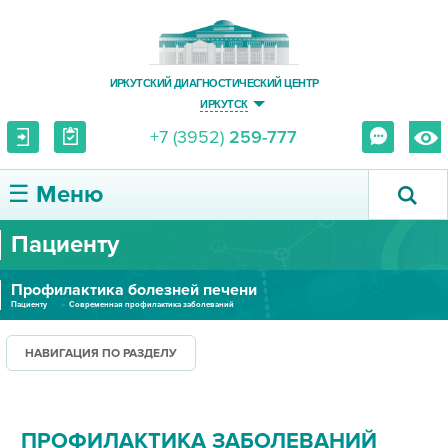
ИРКУТСКИЙ ДИАГНОСТИЧЕСКИЙ ЦЕНТР
ИРКУТСК
+7 (3952)
259-777
☰ Меню
Пациенту
О ЦЕНТРЕ
Профилактика болезней печени
УСЛУГИ И ЦЕНЫ
Пациенту
Современная профилактика заболеваний
ПАЦИЕНТУ
НАВИГАЦИЯ ПО РАЗДЕЛУ
ВРАЧУ
ПРОФИЛАКТИКА ЗАБОЛЕВАНИЙ
ПРАВОВАЯ ИНФОРМАЦИЯ