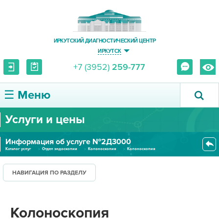
ИРКУТСКИЙ ДИАГНОСТИЧЕСКИЙ ЦЕНТР
ИРКУТСК
+7 (3952)
259-777
☰ Меню
Услуги и цены
О ЦЕНТРЕ
Информация об услуге №2Д3000
УСЛУГИ И ЦЕНЫ
Каталог услуг
Отдел эндоскопии
Колоноскопия
Колоноскопия
ПАЦИЕНТУ
НАВИГАЦИЯ ПО РАЗДЕЛУ
ВРАЧУ
Колоноскопия
ПРАВОВАЯ ИНФОРМАЦИЯ