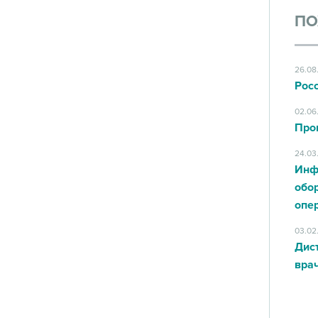
ПО
26.08
Рос
02.06
Про
24.03
Инф
обор
опе
03.02
Дис
вра