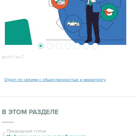
2
3
4
5
6
7
1
фото 1 из 7
Отдел по связям с общественностью и маркетингу
В ЭТОМ РАЗДЕЛЕ
Предыдущая статья