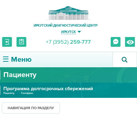
ИРКУТСКИЙ ДИАГНОСТИЧЕСКИЙ ЦЕНТР
ИРКУТСК
+7 (3952)
259-777
☰ Меню
Пациенту
О ЦЕНТРЕ
Программа долгосрочных сбережений
УСЛУГИ И ЦЕНЫ
Пациенту
Госсервис
ПАЦИЕНТУ
НАВИГАЦИЯ ПО РАЗДЕЛУ
ВРАЧУ
ПРАВОВАЯ ИНФОРМАЦИЯ