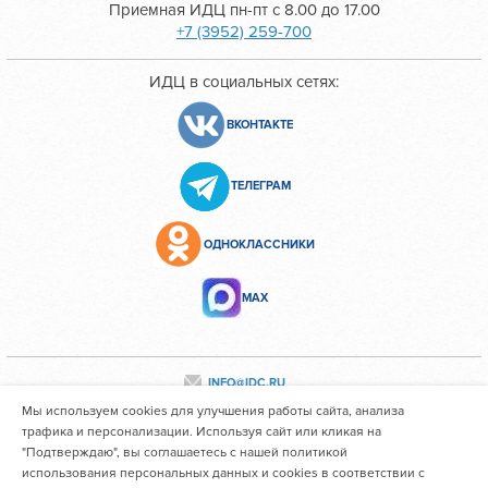
Приемная ИДЦ пн-пт с 8.00 до 17.00
+7 (3952) 259-700
ИДЦ в социальных сетях:
ВКОНТАКТЕ
ТЕЛЕГРАМ
ОДНОКЛАССНИКИ
МАХ
INFO@IDC.RU
Мы используем cookies для улучшения работы сайта, анализа
трафика и персонализации. Используя сайт или кликая на
Все персональные данные сотрудников размещены с их
"Подтверждаю", вы соглашаетесь с нашей политикой
использования персональных данных и cookies в соответствии с
согласия