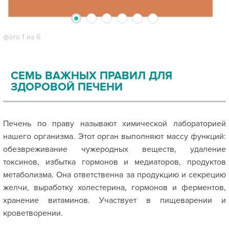
2
3
4
5
6
1
фото 1 из 6
СЕМЬ ВАЖНЫХ ПРАВИЛ ДЛЯ
ЗДОРОВОЙ ПЕЧЕНИ
Печень по праву называют химической лабораторией
нашего организма. Этот орган выполняют массу функций:
обезвреживание чужеродных веществ, удаление
токсинов, избытка гормонов и медиаторов, продуктов
метаболизма. Она ответственна за продукцию и секрецию
желчи, выработку холестерина, гормонов и ферментов,
хранение витаминов. Участвует в пищеварении и
кроветворении.