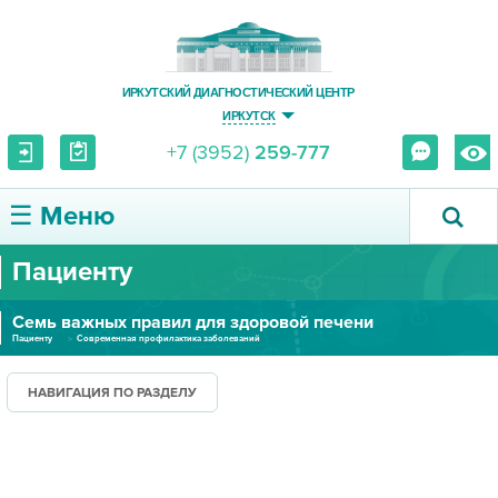
ИРКУТСКИЙ ДИАГНОСТИЧЕСКИЙ ЦЕНТР
ИРКУТСК
+7 (3952)
259-777
☰ Меню
Пациенту
О ЦЕНТРЕ
Семь важных правил для здоровой печени
УСЛУГИ И ЦЕНЫ
Пациенту
Современная профилактика заболеваний
ПАЦИЕНТУ
НАВИГАЦИЯ ПО РАЗДЕЛУ
ВРАЧУ
ПРАВОВАЯ ИНФОРМАЦИЯ