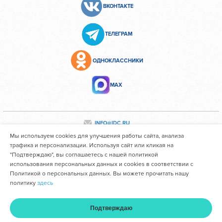
ВКОНТАКТЕ
ТЕЛЕГРАМ
ОДНОКЛАССНИКИ
МАХ
INFO@IDC.RU
Мы используем cookies для улучшения работы сайта, анализа
трафика и персонализации. Используя сайт или кликая на
"Подтверждаю", вы соглашаетесь с нашей политикой
Все персональные данные сотрудников размещены с их
использования персональных данных и cookies в соответствии с
согласия
Политикой о персональных данных. Вы можете прочитать нашу
политику
здесь
Областное государственное автономное учреждение
здравоохранения "Иркутский областной клинический
Подтверждаю
консультативно-диагностический центр им. И.В. Ушакова"
Главная
Услуги и цены
Оплата
Кабинет