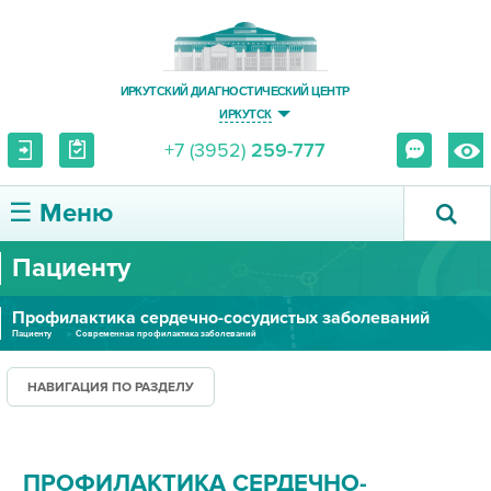
ИРКУТСКИЙ ДИАГНОСТИЧЕСКИЙ ЦЕНТР
ИРКУТСК
+7 (3952)
259-777
☰ Меню
Пациенту
О ЦЕНТРЕ
Профилактика сердечно-сосудистых заболеваний
УСЛУГИ И ЦЕНЫ
Пациенту
Современная профилактика заболеваний
ПАЦИЕНТУ
НАВИГАЦИЯ ПО РАЗДЕЛУ
ВРАЧУ
ПРОФИЛАКТИКА СЕРДЕЧНО-
ПРАВОВАЯ ИНФОРМАЦИЯ