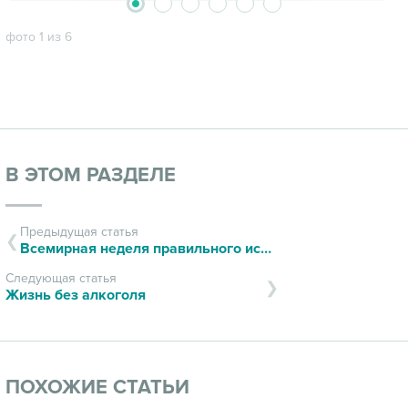
2
3
4
5
6
1
фото 1 из 6
В ЭТОМ РАЗДЕЛЕ
Предыдущая статья
Всемирная неделя правильного использования противомикробных препаратов
Следующая статья
Жизнь без алкоголя
ПОХОЖИЕ СТАТЬИ