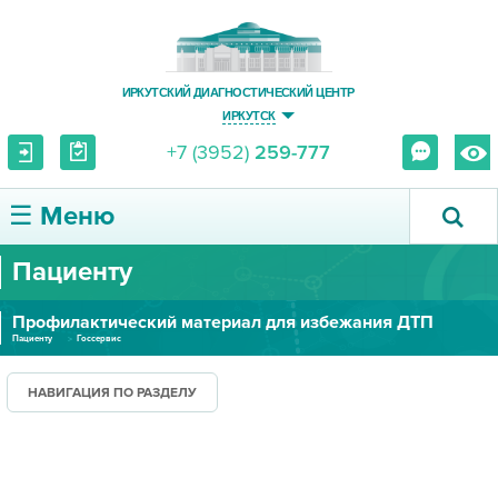
ИРКУТСКИЙ ДИАГНОСТИЧЕСКИЙ ЦЕНТР
ИРКУТСК
+7 (3952)
259-777
☰ Меню
Пациенту
О ЦЕНТРЕ
Профилактический материал для избежания ДТП
УСЛУГИ И ЦЕНЫ
Пациенту
Госсервис
ПАЦИЕНТУ
НАВИГАЦИЯ ПО РАЗДЕЛУ
ВРАЧУ
ПРАВОВАЯ ИНФОРМАЦИЯ