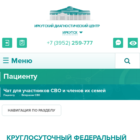
ИРКУТСКИЙ ДИАГНОСТИЧЕСКИЙ ЦЕНТР
ИРКУТСК
+7 (3952)
259-777
☰ Меню
Пациенту
О ЦЕНТРЕ
Чат для участников СВО и членов их семей
УСЛУГИ И ЦЕНЫ
Пациенту
Ветеранам СВО
ПАЦИЕНТУ
НАВИГАЦИЯ ПО РАЗДЕЛУ
ВРАЧУ
КРУГЛОСУТОЧНЫЙ ФЕДЕРАЛЬНЫЙ
ПРАВОВАЯ ИНФОРМАЦИЯ