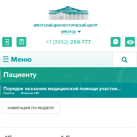
ИРКУТСКИЙ ДИАГНОСТИЧЕСКИЙ ЦЕНТР
ИРКУТСК
+7 (3952)
259-777
☰ Меню
Пациенту
О ЦЕНТРЕ
Порядок оказания медицинской помощи участникам СВО
УСЛУГИ И ЦЕНЫ
Пациенту
Ветеранам СВО
ПАЦИЕНТУ
НАВИГАЦИЯ ПО РАЗДЕЛУ
ВРАЧУ
ПРАВОВАЯ ИНФОРМАЦИЯ