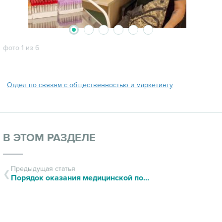
2
3
4
5
6
1
фото 1 из 6
Отдел по связям с общественностью и маркетингу
В ЭТОМ РАЗДЕЛЕ
Предыдущая статья
Порядок оказания медицинской помощи участникам СВО