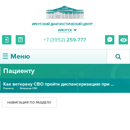
ИРКУТСКИЙ ДИАГНОСТИЧЕСКИЙ ЦЕНТР
ИРКУТСК
+7 (3952)
259-777
☰ Меню
Пациенту
О ЦЕНТРЕ
Как ветерану СВО пройти диспансеризацию при поддержке фонда "Защитники Отечества"
УСЛУГИ И ЦЕНЫ
Пациенту
Ветеранам СВО
ПАЦИЕНТУ
НАВИГАЦИЯ ПО РАЗДЕЛУ
ВРАЧУ
ПРАВОВАЯ ИНФОРМАЦИЯ