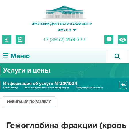
ИРКУТСКИЙ ДИАГНОСТИЧЕСКИЙ ЦЕНТР
ИРКУТСК
+7 (3952)
259-777
☰ Меню
Услуги и цены
О ЦЕНТРЕ
Информация об услуге №2Ж1024
УСЛУГИ И ЦЕНЫ
Каталог услуг
Клинико-диагностическая лаборатория
Лаборатория биохимии
Гемоглобина фракции (кровь с...
ПАЦИЕНТУ
НАВИГАЦИЯ ПО РАЗДЕЛУ
ВРАЧУ
Гемоглобина фракции (кровь
ПРАВОВАЯ ИНФОРМАЦИЯ