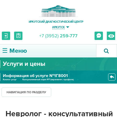
ИРКУТСКИЙ ДИАГНОСТИЧЕСКИЙ ЦЕНТР
ИРКУТСК
+7 (3952)
259-777
☰ Меню
Услуги и цены
О ЦЕНТРЕ
Информация об услуге №1Г8001
УСЛУГИ И ЦЕНЫ
Каталог услуг
Консультативный отдел №1 (терапевтич. профиля)
Невролог - консультативный при...
ПАЦИЕНТУ
НАВИГАЦИЯ ПО РАЗДЕЛУ
ВРАЧУ
Невролог - консультативный
ПРАВОВАЯ ИНФОРМАЦИЯ