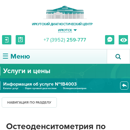
ИРКУТСКИЙ ДИАГНОСТИЧЕСКИЙ ЦЕНТР
ИРКУТСК
+7 (3952)
259-777
☰ Меню
Услуги и цены
О ЦЕНТРЕ
Информация об услуге №1В4003
УСЛУГИ И ЦЕНЫ
Каталог услуг
Отдел лучевой диагностики
Остеоденситометрия
Остеоденситометрия по стандарт...
ПАЦИЕНТУ
НАВИГАЦИЯ ПО РАЗДЕЛУ
ВРАЧУ
Остеоденситометрия по
ПРАВОВАЯ ИНФОРМАЦИЯ