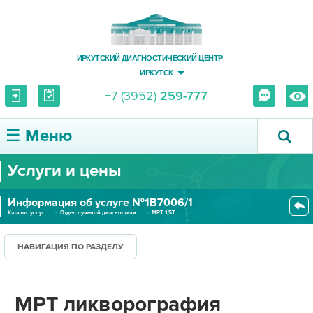
ИРКУТСКИЙ ДИАГНОСТИЧЕСКИЙ ЦЕНТР
ИРКУТСК
+7 (3952)
259-777
☰ Меню
Услуги и цены
О ЦЕНТРЕ
Информация об услуге №1В7006/1
УСЛУГИ И ЦЕНЫ
Каталог услуг
Отдел лучевой диагностики
МРТ 1,5Т
МРТ ликворография головного мо...
ПАЦИЕНТУ
НАВИГАЦИЯ ПО РАЗДЕЛУ
ВРАЧУ
МРТ ликворография
ПРАВОВАЯ ИНФОРМАЦИЯ