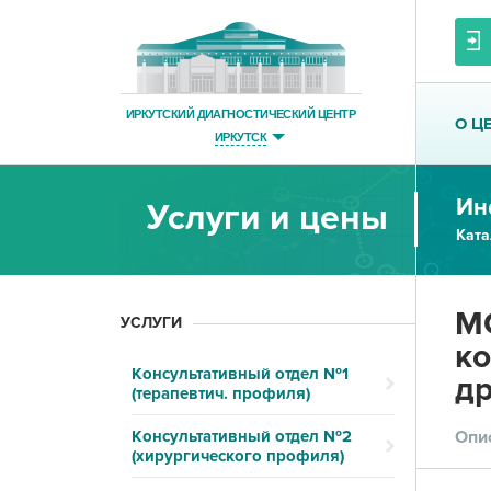
ИРКУТСКИЙ ДИАГНОСТИЧЕСКИЙ ЦЕНТР
О Ц
ИРКУТСК
Ин
Услуги и цены
Ката
МС
УСЛУГИ
ко
Консультативный отдел №1
др
(терапевтич. профиля)
Консультативный отдел №2
Опи
(хирургического профиля)