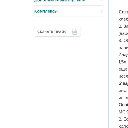
Дополнительные услуги
Комплексы
Спец
хлеб
2. З
СКАЧАТЬ ПРАЙС
(взр
3. О
вар
1 ва
1,5л
еще 
иссл
2 ва
инст
иссл
Осо
МСКТ
2. Е
кол