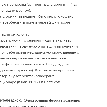
 препараты (аспирин, вольтарен и т.п.) за
 лечащим врачом).
тформин, авандамет, багомет, глюкофаж,
 и возобновить прием через 2 дня после
тация онколога .
рови, мочи, то сначала – сдать анализы.
едования , воду нужно пить для заполнения
При себе иметь медицинскую карту, данные о
ед исследованием: снять ювелирные
 телефон, магнитные карты. На одежде не
, ремня с пряжкой). Контрастный препарат
тетер выдает рентгенолаборант
ационаре (в каб. № 150 в Братском
ителе (диск).
Электронный формат позволяет
жно предоставить на снимке.