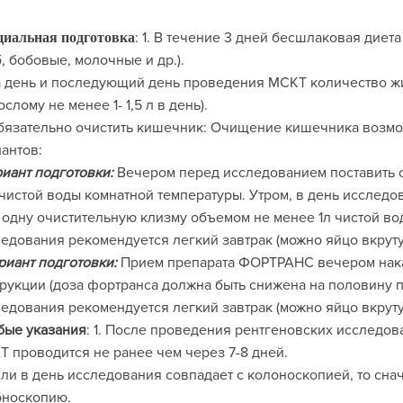
: 1. В течение 3 дней бесшлаковая дие
иальная подготовка
, бобовые, молочные и др.).
а день и последующий день проведения МСКТ количество ж
ослому не менее 1- 1,5 л в день).
бязательно очистить кишечник: Очищение кишечника возм
иантов:
риант подготовки:
Вечером перед исследованием поставить о
 чистой воды комнатной температуры. Утром, в день исследо
одну очистительную клизму объемом не менее 1л чистой во
едования рекомендуется легкий завтрак (можно яйцо вкрутую
риант подготовки:
Прием препарата ФОРТРАНС вечером нака
рукции (доза фортранса должна быть снижена на половину п
едования рекомендуется легкий завтрак (можно яйцо вкрутую
бые указания
: 1. После проведения рентгеновских исследов
 проводится не ранее чем через 7-8 дней.
сли в день исследования совпадает с колоноскопией, то сна
оноскопию.