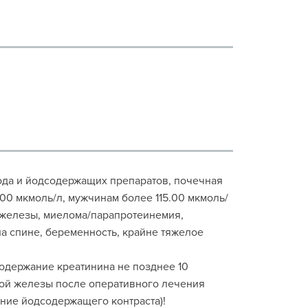
йода и йодсодержащих препаратов, почечная
00 мкмоль/л, мужчинам более 115.00 мкмоль/
й железы, миелома/парапротеинемия,
а спине, беременность, крайне тяжелое
содержание креатинина не позднее 10
ной железы после оперативного лечения
ние йодсодержащего контраста)!