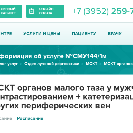
+7 (3952)
259-
ЛИЧНЫЙ
ОНЛАЙН
КАБИНЕТ
ОПЛАТА
ЕНТРЕ
УСЛУГИ И ЦЕНЫ
ПАЦИЕНТУ
ВРАЧУ
формация об услуге №СМУ144/1м
лог услуг
Отдел лучевой диагностики
МСКТ
КТ органов малого таза у муж
нтрастированием + катетериза
угих периферических вен
сание
Расписание