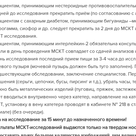
ациентам, принимающим нестероидные противовоспалительные
дней до исследования прекратить приём (по согласованию с
ациентам с сахарным диабетом, принимающим бигуаниды –ме
огамма, сиофор и др. следует прекратить за 2 дня до МСКТ
Т исследования.
ациентам, принимающим интерлейкин-2 обязательна консуль
сли в день проведения МСКТ совпадает со сдачей анализов к
нь исследования последний прием пищи за 3-4 часа до иссл
вого пузыря (мочевой пузырь должен быть туго заполнен). 
дшествующем обследовании, заключение специалистов. Пер
шения (серьги, цепочки, бусы, пирсинг и т.д.), убрать часы,
но быть металлических изделий (пуговиц, пряжек, застежек
т вводиться внутривенно через катетер, направление на ка
, установку в вену катетера проводят в кабинете № 218 в ст
але) (без очереди).
 на исследование за 15 минут до назначенного времени!
льтаты МСКТ-исследований выдаются только на твердом нос
оставить врачу большее количество изображений, чем возмо