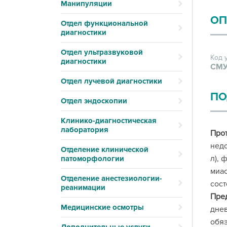
Манипуляции
ОП
Отдел функциональной
диагностики
Отдел ультразвуковой
Код 
диагностики
СМУ
Отдел лучевой диагностики
ПО
Отдел эндоскопии
Клинико-диагностическая
лаборатория
Про
недо
Отделение клинической
л), 
патоморфологии
миас
Отделение анестезиологии-
сост
реанимации
Пре
Медицинские осмотры
днев
обяз