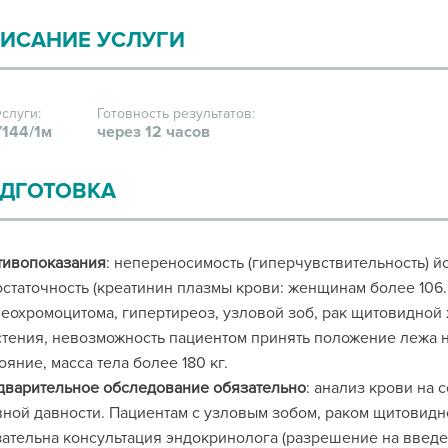
ИСАНИЕ УСЛУГИ
услуги:
Готовность результатов:
144/1м
через 12 часов
ДГОТОВКА
тивопоказания
: непереносимость (гиперчувствительность) 
статочность (креатинин плазмы крови: женщинам более 106.
феохромоцитома, гипертиреоз, узловой зоб, рак щитовидно
тения, невозможность пациентом принять положение лежа н
ояние, масса тела более 180 кг.
дварительное обследование обязательно
: анализ крови на 
ной давности. Пациентам с узловым зобом, раком щитовид
ательна консультация эндокринолога (разрешение на введе