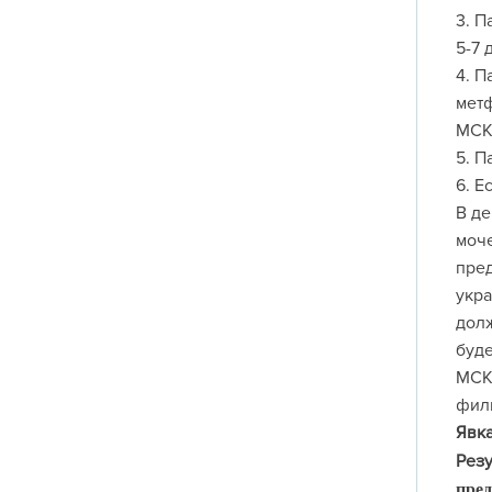
3. П
5-7 
4. П
метф
МСК
5. П
6. Е
В де
моче
пре
укра
долж
буде
МСКТ
фили
Явка
Резу
пред