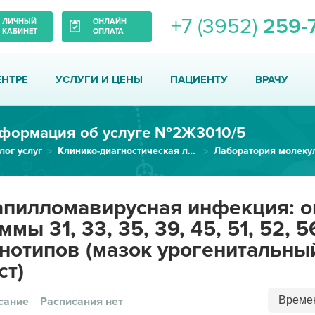
+7 (3952)
259-
ЛИЧНЫЙ
ОНЛАЙН
КАБИНЕТ
ОПЛАТА
ЕНТРЕ
УСЛУГИ И ЦЕНЫ
ПАЦИЕНТУ
ВРАЧУ
формация об услуге №2Ж3010/5
лог услуг
Клинико-диагностическая лаборатория
Папилломавирусная инфекция: оп...
пилломавирусная инфекция: оп
ммы 31, 33, 35, 39, 45, 51, 52, 5
нотипов (мазок урогенитальны
ст)
Времен
сание
Расписания нет