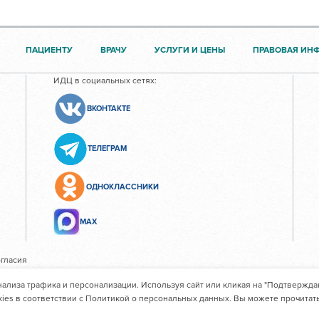
ПАЦИЕНТУ
ВРАЧУ
УСЛУГИ И ЦЕНЫ
ПРАВОВАЯ ИН
ИДЦ в социальных сетях:
ВКОНТАКТЕ
ТЕЛЕГРАМ
ОДНОКЛАССНИКИ
МАХ
гласия
нализа трафика и персонализации. Используя сайт или кликая на "Подтвержда
ждение здравоохранения "Иркутский областной клинический
ies в соответствии с Политикой о персональных данных. Вы можете прочитат