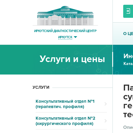
ИРКУТСКИЙ ДИАГНОСТИЧЕСКИЙ ЦЕНТР
О Ц
ИРКУТСК
Ин
Услуги и цены
Ката
Па
УСЛУГИ
су
Консультативный отдел №1
ге
(терапевтич. профиля)
те
Консультативный отдел №2
(хирургического профиля)
Опи