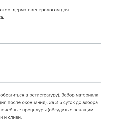
логом, дерматовенерологом для
а.
братиться в регистратуру). Забор материала
ня после окончания). За 3-5 суток до забора
 лечебные процедуры (обсудить с лечащим
и и слизи.