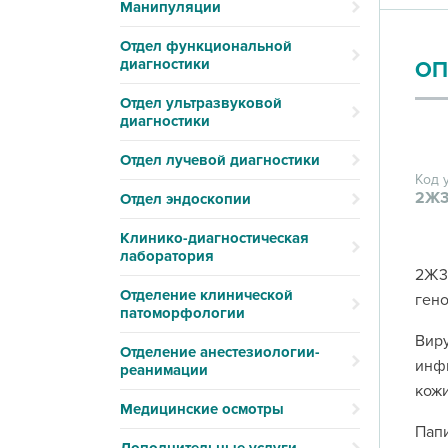
Манипуляции
Отдел функциональной
диагностики
ОП
Отдел ультразвуковой
диагностики
Отдел лучевой диагностики
Код 
2Ж3
Отдел эндоскопии
Клинико-диагностическая
лаборатория
2Ж30
Отделение клинической
гено
патоморфологии
Виру
Отделение анестезиологии-
инф
реанимации
кожи
Медицинские осмотры
Папи