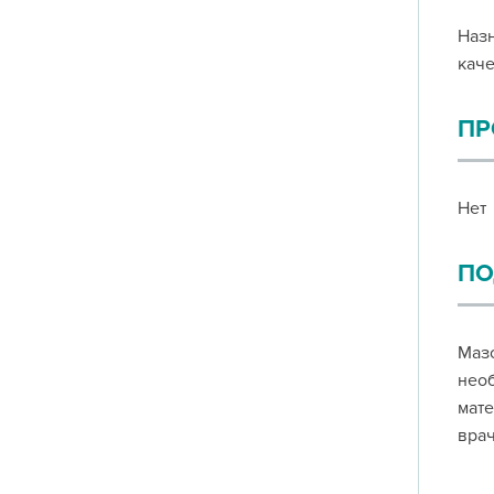
Назн
каче
ПР
Нет
ПО
Мазо
необ
мате
врач