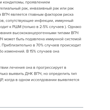
и кондиломы, проявлением
елиальный рак, инвазивный рак или рак
ия ВПЧ является главным фактором риска
ров, сопутствующие инфекции, иммунный
дит к РШМ (только в 2-5% случаев ). Однако
рования высококанцерогенными типами ВПЧ
ция ВПЧ может быть подавлена иммунной системой
. Приблизительно в 70% случаев происходит
бо изменений. В 15% случаев она
ствии лечения она в прогрессирует в
лько выявить ДНК ВПЧ, но определить тип
Р, когда в одном исселдовании выявляется