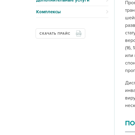
Дополнительные услуги
Про
тран
Комплексы
шейк
разв
стат
СКАЧАТЬ ПРАЙС
веро
(16,
или 
спон
прог
Дисп
инва
виру
неск
ПО