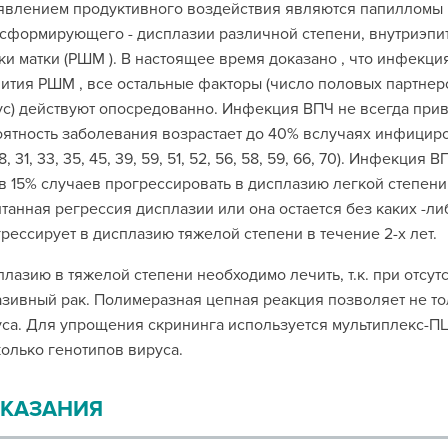
явлением продуктивного воздействия являются папилломы 
сформирующего - дисплазии различной степени, внутриэпит
и матки (РШМ ). В настоящее время доказано , что инфекц
ития РШМ , все остальные факторы (число половых партне
ус) действуют опосредованно. Инфекция ВПЧ не всегда приво
ятность заболевания возрастает до 40% вслучаях инфици
 18, 31, 33, 35, 45, 39, 59, 51, 52, 56, 58, 59, 66, 70). Инфек
в 15% случаев прогрессировать в дисплазию легкой степени
танная регрессия дисплазии или она остается без каких -ли
рессирует в дисплазию тяжелой степени в течение 2-х лет.
лазию в тяжелой степени необходимо лечить, т.к. при отсут
зивный рак. Полимеразная цепная реакция позволяет не то
са. Для упрощения скрининга используется мультиплекс-ПЦ
олько генотипов вируса.
КАЗАНИЯ