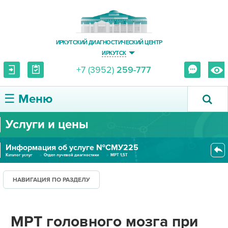
ИРКУТСКИЙ ДИАГНОСТИЧЕСКИЙ ЦЕНТР
ИРКУТСК
+7 (3952)
259-777
☰ Меню
Услуги и цены
О ЦЕНТРЕ
Информация об услуге №СМУ225
УСЛУГИ И ЦЕНЫ
Каталог услуг
Отдел лучевой диагностики
МРТ 1,5Т
МРТ головного мозга при эпи-си...
ПАЦИЕНТУ
НАВИГАЦИЯ ПО РАЗДЕЛУ
ВРАЧУ
МРТ головного мозга при
ПРАВОВАЯ ИНФОРМАЦИЯ