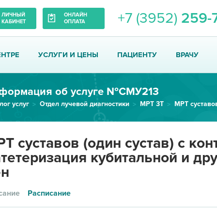
+7 (3952)
259-
ЛИЧНЫЙ
ОНЛАЙН
КАБИНЕТ
ОПЛАТА
ЕНТРЕ
УСЛУГИ И ЦЕНЫ
ПАЦИЕНТУ
ВРАЧУ
формация об услуге №СМУ213
лог услуг
Отдел лучевой диагностики
МРТ 3Т
Т суставов (один сустав) с ко
тетеризация кубитальной и др
ен
сание
Расписание