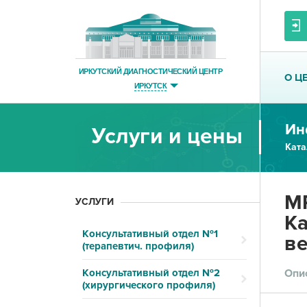
ИРКУТСКИЙ ДИАГНОСТИЧЕСКИЙ ЦЕНТР
О Ц
ИРКУТСК
Ин
Услуги и цены
Ката
МР
УСЛУГИ
Ка
Консультативный отдел №1
в
(терапевтич. профиля)
Консультативный отдел №2
Опи
(хирургического профиля)