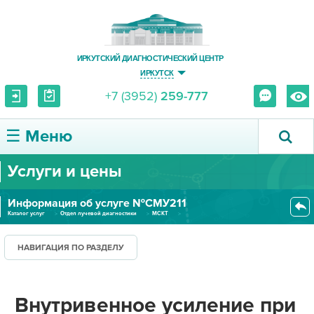
ИРКУТСКИЙ ДИАГНОСТИЧЕСКИЙ ЦЕНТР
ИРКУТСК
+7 (3952)
259-777
☰ Меню
Услуги и цены
О ЦЕНТРЕ
Информация об услуге №СМУ211
УСЛУГИ И ЦЕНЫ
Каталог услуг
Отдел лучевой диагностики
МСКТ
Внутривенное усиление при МСКТ...
ПАЦИЕНТУ
НАВИГАЦИЯ ПО РАЗДЕЛУ
ВРАЧУ
Внутривенное усиление при
ПРАВОВАЯ ИНФОРМАЦИЯ