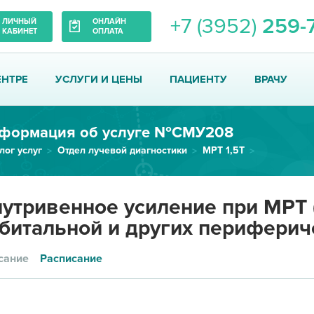
+7 (3952)
259-
ЛИЧНЫЙ
ОНЛАЙН
КАБИНЕТ
ОПЛАТА
ЕНТРЕ
УСЛУГИ И ЦЕНЫ
ПАЦИЕНТУ
ВРАЧУ
формация об услуге №СМУ208
лог услуг
Отдел лучевой диагностики
МРТ 1,5Т
Внутривенное усиление при МРТ...
утривенное усиление при МРТ (
битальной и других периферич
сание
Расписание