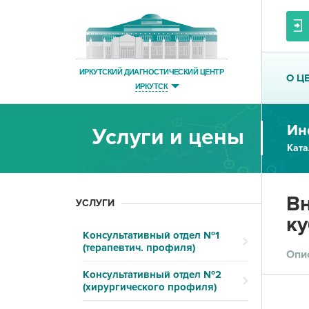
ИРКУТСКИЙ ДИАГНОСТИЧЕСКИЙ ЦЕНТР
О Ц
ИРКУТСК
Ин
Услуги и цены
Ката
Вн
УСЛУГИ
ку
Консультативный отдел №1
(терапевтич. профиля)
Опи
Консультативный отдел №2
(хирургического профиля)