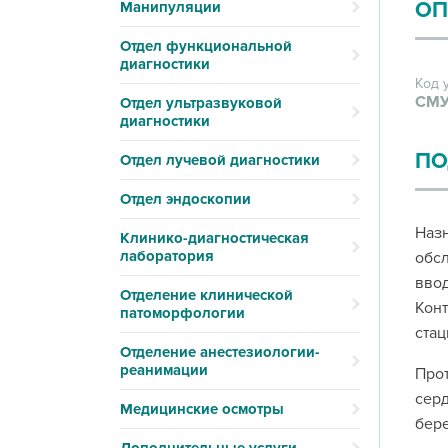
ОП
Манипуляции
Отдел функциональной
диагностики
Код 
СМУ
Отдел ультразвуковой
диагностики
ПО
Отдел лучевой диагностики
Отдел эндоскопии
Назн
Клинико-диагностическая
лаборатория
обсл
ввод
Отделение клинической
Конт
патоморфологии
стац
Отделение анестезиологии-
реанимации
Прот
серд
Медицинские осмотры
бере