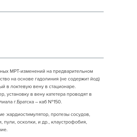
нных МРТ-изменений на предварительном
тво на основе гадолиния (не содержит йод)
ый в локтевую вену в стационаре.
р, установку в вену катетера проводят в
лиала г.Братска – каб №150.
ме :кардиостимулятор, протезы сосудов,
, пули, осколки, и др., клаустрофобия,
ние.