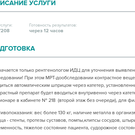
ИСАНИЕ УСЛУГИ
услуги:
Готовность результатов:
208
через 12 часов
ДГОТОВКА
ачается только рентгенологом ИДЦ для уточнения выявле
едовании! При этом МРТ-дообследовании контрастное вещес
иться автоматическим шприцом через катетер, установленн
растный препарат будет вводиться внутривенно через катете
ионаре в кабинете № 218 (второй этаж без очереди), для фи
ивопоказания: вес более 130 кг, наличие металла в организ
ца - стенты, протезы суставов, помпы,клипсы сосудов, штыри
менность, тяжелое состояние пациента, судорожное состоя