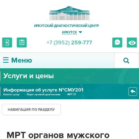
ИРКУТСКИЙ ДИАГНОСТИЧЕСКИЙ ЦЕНТР
ИРКУТСК
+7 (3952)
259-777
☰ Меню
Услуги и цены
О ЦЕНТРЕ
Информация об услуге №СМУ201
УСЛУГИ И ЦЕНЫ
Каталог услуг
Отдел лучевой диагностики
МРТ 3Т
МРТ органов мужского малого та...
ПАЦИЕНТУ
НАВИГАЦИЯ ПО РАЗДЕЛУ
ВРАЧУ
МРТ органов мужского
ПРАВОВАЯ ИНФОРМАЦИЯ