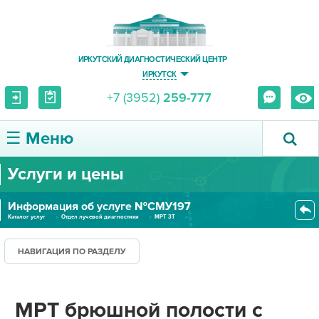
ИРКУТСКИЙ ДИАГНОСТИЧЕСКИЙ ЦЕНТР
ИРКУТСК
+7 (3952)
259-777
☰ Меню
Услуги и цены
О ЦЕНТРЕ
Информация об услуге №СМУ197
УСЛУГИ И ЦЕНЫ
Каталог услуг
Отдел лучевой диагностики
МРТ 3Т
МРТ брюшной полости с внутриве...
ПАЦИЕНТУ
НАВИГАЦИЯ ПО РАЗДЕЛУ
ВРАЧУ
МРТ брюшной полости с
ПРАВОВАЯ ИНФОРМАЦИЯ