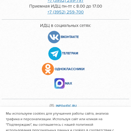
+7 (3952) 259-797
Приемная ИДЦ пн-пт с 8.00 до 17.00
+7 (3952) 259-700
ИДЦ в социальных сетях:
ВКОНТАКТЕ
ТЕЛЕГРАМ
ОДНОКЛАССНИКИ
МАХ
INFO@IDC.RU
Мы используем cookies для улучшения работы сайта, анализа
трафика и персонализации. Используя сайт или кликая на
"Подтверждаю", вы соглашаетесь с нашей политикой
Все персональные данные сотрудников размещены с их
использования персональных данных и cookies в соответствии с