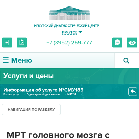
ИРКУТСКИЙ ДИАГНОСТИЧЕСКИЙ ЦЕНТР
ИРКУТСК
+7 (3952)
259-777
☰ Меню
Услуги и цены
О ЦЕНТРЕ
Информация об услуге №СМУ185
УСЛУГИ И ЦЕНЫ
Каталог услуг
Отдел лучевой диагностики
МРТ 3Т
МРТ головного мозга с контраст...
ПАЦИЕНТУ
НАВИГАЦИЯ ПО РАЗДЕЛУ
ВРАЧУ
МРТ головного мозга с
ПРАВОВАЯ ИНФОРМАЦИЯ