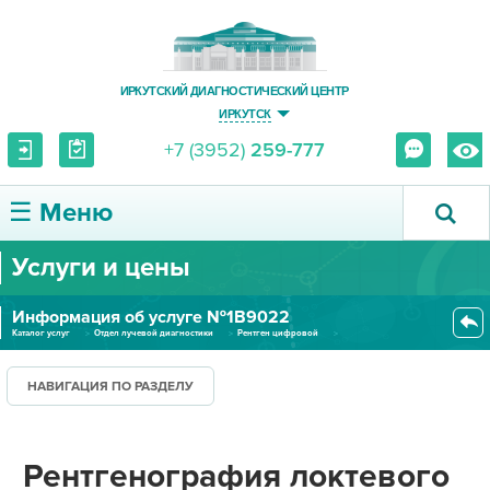
ИРКУТСКИЙ ДИАГНОСТИЧЕСКИЙ ЦЕНТР
ИРКУТСК
+7 (3952)
259-777
☰ Меню
Услуги и цены
О ЦЕНТРЕ
Информация об услуге №1В9022
УСЛУГИ И ЦЕНЫ
Каталог услуг
Отдел лучевой диагностики
Рентген цифровой
Рентгенография локтевого суста...
ПАЦИЕНТУ
НАВИГАЦИЯ ПО РАЗДЕЛУ
ВРАЧУ
Рентгенография локтевого
ПРАВОВАЯ ИНФОРМАЦИЯ