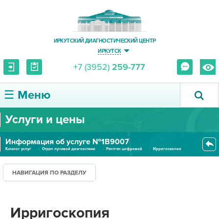
ИРКУТСКИЙ ДИАГНОСТИЧЕСКИЙ ЦЕНТР
ИРКУТСК
+7 (3952)
259-777
☰ Меню
Услуги и цены
О ЦЕНТРЕ
Информация об услуге №1В9007
УСЛУГИ И ЦЕНЫ
Каталог услуг
Отдел лучевой диагностики
Рентген цифровой
Ирригоскопия
ПАЦИЕНТУ
НАВИГАЦИЯ ПО РАЗДЕЛУ
ВРАЧУ
Ирригоскопия
ПРАВОВАЯ ИНФОРМАЦИЯ