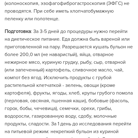
(колоноскопия, эзофагофиброгастроскопия (ЭФГС) не
проводятся. При себе иметь хлопчатобумажную
пеленку или полотенце.
Подготовка
: За 3-5 дней до процедуры нужно перейти
на диетическое питание. Еда должна быть вареной или
приготовленной на пару. Разрешается кушать бульон не
более 200,0 мл (не наваристый), яйца, отварное
нежирное мясо, куриную грудку, рыбу, сыр, отварной
(или запеченный) картофель, сливочное масло, чай,
компот без ягод. Исключить продукты с грубой
растительной клетчаткой - зелень, овощи (кроме
картофеля), фрукты, ягоды, хлеб, крупы грубого помола
(перловая, овсяная, пшенная каши), бобовые (фасоль,
горох, бобы, чечевица), семечки, орехи, грибы,
водоросли, газированную воду, сдобу, молочные
продукты, сладости. За 1 день до исследования перейти
на питьевой режим: некрепкий бульон из куриной