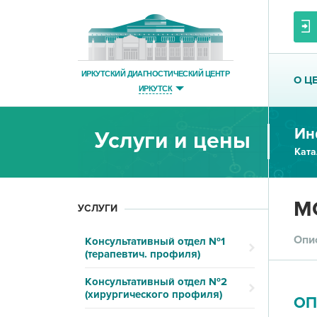
ИРКУТСКИЙ ДИАГНОСТИЧЕСКИЙ ЦЕНТР
О Ц
ИРКУТСК
Ин
Услуги и цены
Ката
МС
УСЛУГИ
Опи
Консультативный отдел №1
(терапевтич. профиля)
Консультативный отдел №2
(хирургического профиля)
ОП