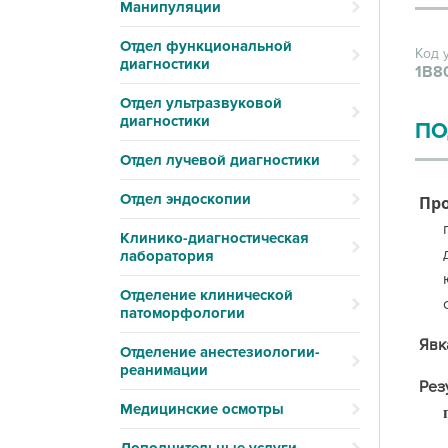
Манипуляции
Отдел функциональной
Код 
диагностики
1В8
Отдел ультразвуковой
диагностики
ПО
Отдел лучевой диагностики
Отдел эндоскопии
Пр
Клинико-диагностическая
лаборатория
Отделение клинической
патоморфологии
Явк
Отделение анестезиологии-
реанимации
Рез
Медицинские осмотры