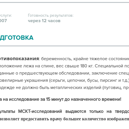
услуги:
Готовность результатов:
007
через 12 часов
ДГОТОВКА
отивопоказания
: беременность, крайне тяжелое состояни
положение лежа на спине, вес свыше 180 кг. Специальной по
данные о предшествующем обследовании, заключение специ
ювелирные украшения (серьги, цепочки, бусы, пирсинг и т.д.)
одежде не должно быть металлических изделий (пуговиц, пря
а на исследование за 15 минут до назначенного времени!
ультаты МСКТ-исследований выдаются только на твер
позволяет предоставить врачу большее количество изображен