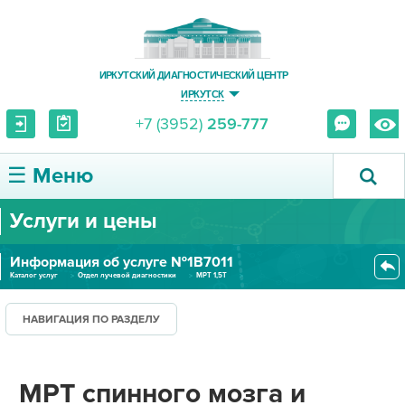
ИРКУТСКИЙ ДИАГНОСТИЧЕСКИЙ ЦЕНТР
ИРКУТСК
+7 (3952)
259-777
☰ Меню
Услуги и цены
О ЦЕНТРЕ
Информация об услуге №1В7011
УСЛУГИ И ЦЕНЫ
Каталог услуг
Отдел лучевой диагностики
МРТ 1,5Т
МРТ спинного мозга и позвоночн...
ПАЦИЕНТУ
НАВИГАЦИЯ ПО РАЗДЕЛУ
ВРАЧУ
МРТ спинного мозга и
ПРАВОВАЯ ИНФОРМАЦИЯ