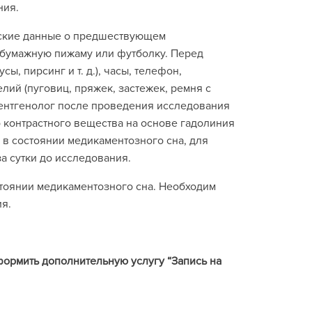
ния.
нские данные о предшествующем
обумажную пижаму или футболку. Перед
, пирсинг и т. д.), часы, телефон,
лий (пуговиц, пряжек, застежек, ремня с
ентгенолог после проведения исследования
 контрастного вещества на основе гадолиния
 в состоянии медикаментозного сна, для
а сутки до исследования.
тоянии медикаментозного сна. Необходим
ия.
формить дополнительную услугу “Запись на