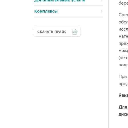
Дополнительные услуги
бере
Комплексы
Спец
обсл
иссл
СКАЧАТЬ ПРАЙС
магн
пряж
може
(не 
подг
При 
пред
Явка
Для 
диск