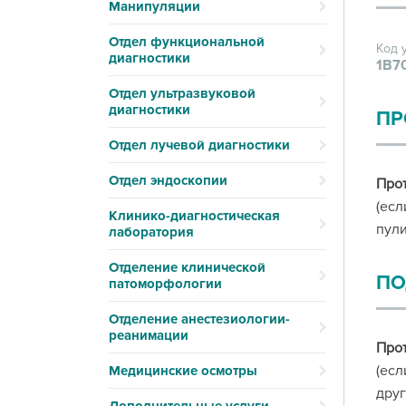
Манипуляции
Отдел функциональной
Код 
диагностики
1В7
Отдел ультразвуковой
диагностики
ПР
Отдел лучевой диагностики
Отдел эндоскопии
Про
(есл
Клинико-диагностическая
пули
лаборатория
Отделение клинической
ПО
патоморфологии
Отделение анестезиологии-
реанимации
Про
(есл
Медицинские осмотры
друг