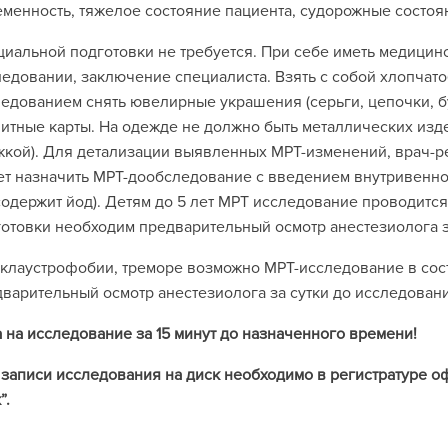
менность, тяжелое состояние пациента, судорожные состоя
иальной подготовки не требуется. При себе иметь медици
едовании, заключение специалиста. Взять с собой хлопчат
едованием снять ювелирные украшения (серьги, цепочки, бусы
итные карты. На одежде не должно быть металлических изде
кой). Для детализации выявленных МРТ-изменений, врач-р
т назначить МРТ-дообследование с введением внутривенно
содержит йод). Детям до 5 лет МРТ исследование проводится
отовки необходим предварительный осмотр анестезиолога з
клаустрофобии, треморе возможно МРТ-исследование в сос
варительный осмотр анестезиолога за сутки до исследован
 на исследование за 15 минут до назначенного времени!
записи исследования на диск необходимо в регистратуре о
”.