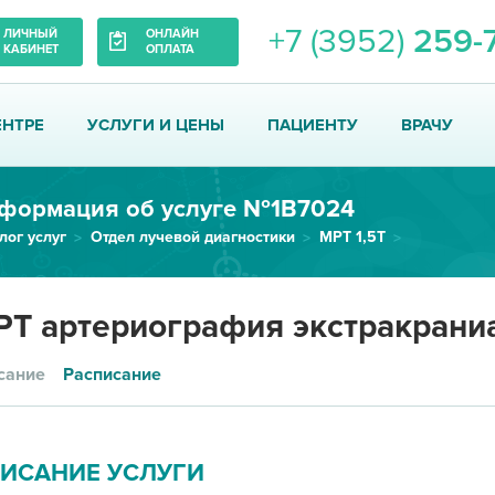
+7 (3952)
259-
ЛИЧНЫЙ
ОНЛАЙН
КАБИНЕТ
ОПЛАТА
ЕНТРЕ
УСЛУГИ И ЦЕНЫ
ПАЦИЕНТУ
ВРАЧУ
формация об услуге №1В7024
лог услуг
Отдел лучевой диагностики
МРТ 1,5Т
МРТ артериография экстракраниа...
Т артериография экстракраниал
сание
Расписание
ИСАНИЕ УСЛУГИ