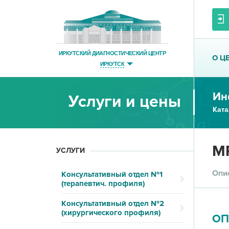
ИРКУТСКИЙ ДИАГНОСТИЧЕСКИЙ ЦЕНТР
О Ц
ИРКУТСК
Ин
Услуги и цены
Ката
МР
УСЛУГИ
Опи
Консультативный отдел №1
(терапевтич. профиля)
Консультативный отдел №2
(хирургического профиля)
ОП