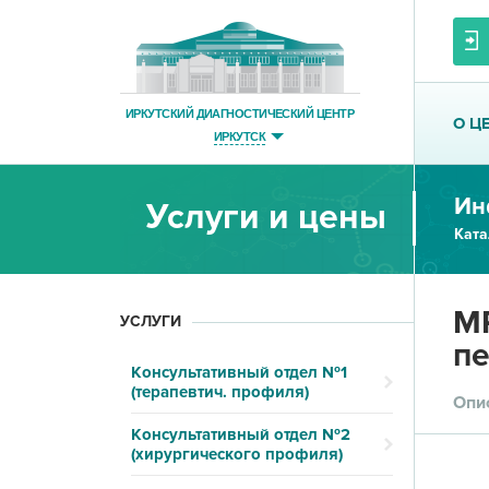
ИРКУТСКИЙ ДИАГНОСТИЧЕСКИЙ ЦЕНТР
О Ц
ИРКУТСК
Ин
Услуги и цены
Ката
МР
УСЛУГИ
пе
Консультативный отдел №1
(терапевтич. профиля)
Опи
Консультативный отдел №2
(хирургического профиля)