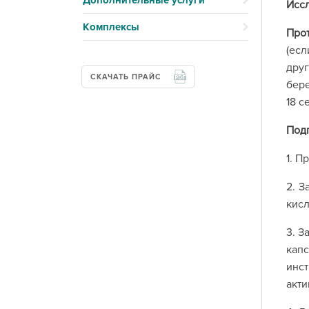
Дополнительные услуги
Иссл
Комплексы
Про
(есл
друг
СКАЧАТЬ ПРАЙС
бере
Под
1. П
2. З
кисл
3. З
капс
инс
акти