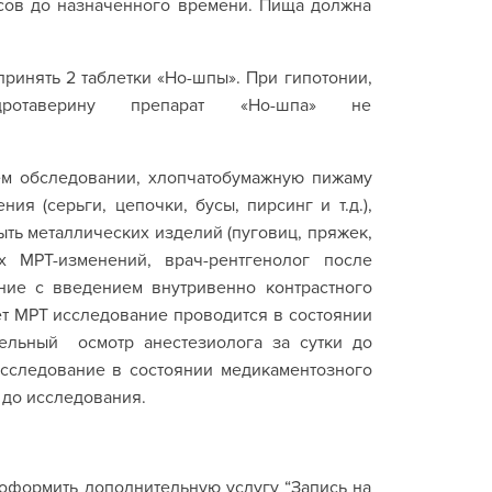
асов до назначенного времени. Пища должна
принять 2 таблетки «Но-шпы». При гипотонии,
отаверину препарат «Но-шпа» не
м обследовании, хлопчатобумажную пижаму
я (серьги, цепочки, бусы, пирсинг и т.д.),
ыть металлических изделий (пуговиц, пряжек,
 МРТ-изменений, врач-рентгенолог после
ние с введением внутривенно контрастного
лет МРТ исследование проводится в состоянии
тельный осмотр анестезиолога за сутки до
исследование в состоянии медикаментозного
и до исследования.
ни!
оформить дополнительную услугу “Запись на