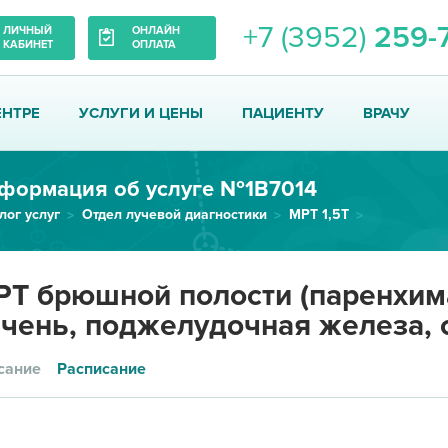
+7 (3952)
259-
ЛИЧНЫЙ
ОНЛАЙН
КАБИНЕТ
ОПЛАТА
ЕНТРЕ
УСЛУГИ И ЦЕНЫ
ПАЦИЕНТУ
ВРАЧУ
формация об услуге №1В7014
лог услуг
Отдел лучевой диагностики
МРТ 1,5Т
МРТ брюшной полости (паренхима...
Т брюшной полости (паренхим
чень, поджелудочная железа, с
сание
Расписание