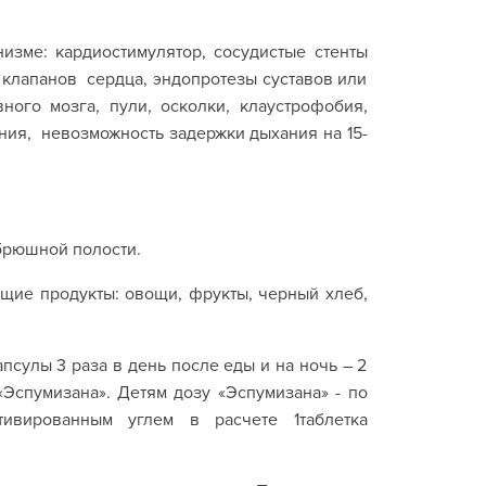
низме: кардиостимулятор, сосудистые стенты
ы клапанов сердца, эндопротезы суставов или
ного мозга, пули, осколки, клаустрофобия,
ния, невозможность задержки дыхания на 15-
нд.
 брюшной полости.
ющие продукты: овощи, фрукты, черный хлеб,
псулы 3 раза в день после еды и на ночь – 2
Эспумизана». Детям дозу «Эспумизана» - по
тивированным углем в расчете 1таблетка