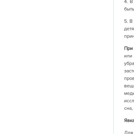
4. 
быть
5. В
де
При
или 
убра
зас
про
веще
мед
исс
сна,
Явк
Для 