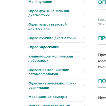
ОП
Манипуляции
Отдел функциональной
диагностики
Код 
1В7
Отдел ультразвуковой
диагностики
ПР
Отдел лучевой диагностики
Отдел эндоскопии
Про
Клинико-диагностическая
лаборатория
(есл
пули
Отделение клинической
патоморфологии
ПО
Отделение анестезиологии-
реанимации
Медицинские осмотры
Иссл