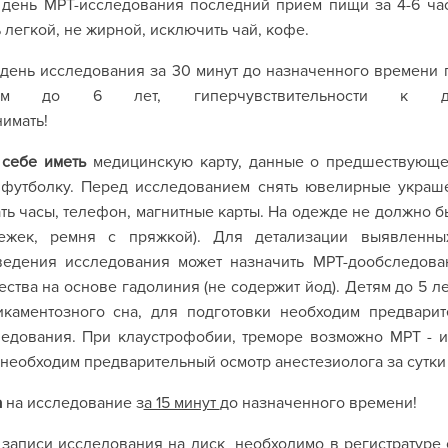
В день МРТ-исследования последний прием пищи за 4-6 ч
 легкой, не жирной, исключить чай, кофе.
 день исследования за 30 минут до назначенного времени 
тям до 6 лет, гиперчувствительности к др
принимать!
 себе иметь
медицинскую карту, данные о предшествующе
футболку. Перед исследованием снять ювелирные украшени
ть часы, телефон, магнитные карты. На одежде не должно б
тежек, ремня с пряжкой). Для детализации выявленных
ведения исследования может назначить МРТ-дообследова
ства на основе гадолиния (не содержит йод). Детям до 5 
икаментозного сна, для подготовки необходим предвари
ледования. При клаустрофобии, треморе возможно МРТ - 
 необходим предварительный осмотр анестезиолога за сутк
а
на исследование з
а 15 минут
до назначенного време
записи исследования на диск необходимо в регистратуре 