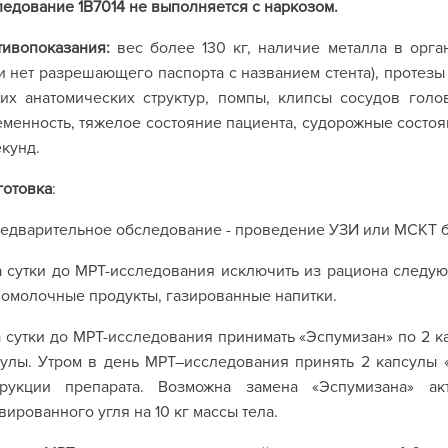
едование 1В7014 не выполняется с наркозом.
тивопоказания:
вес более 130 кг, наличие металла в орга
и нет разрешающего паспорта с названием стента), протез
их анатомических структур, помпы, клипсы сосудов голов
менность, тяжелое состояние пациента, судорожные состоя
18 секу
готовка
:
редварительное обследование - проведение УЗИ или МСКТ
а сутки до МРТ-исследования исключить из рациона следу
омолочные продукты, газированные напитки.
а сутки до МРТ-исследования принимать «Эспумизан» по 2 ка
улы. Утром в день МРТ–исследования принять 2 капсулы «
трукции препарата. Возможна замена «Эспумизана» ак
вированного угля на 10 кг массы тела.