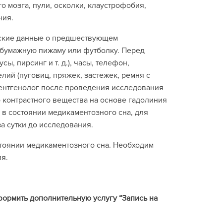
о мозга, пули, осколки, клаустрофобия,
ния.
нские данные о предшествующем
обумажную пижаму или футболку. Перед
, пирсинг и т. д.), часы, телефон,
лий (пуговиц, пряжек, застежек, ремня с
ентгенолог после проведения исследования
 контрастного вещества на основе гадолиния
 в состоянии медикаментозного сна, для
а сутки до исследования.
тоянии медикаментозного сна. Необходим
ия.
формить дополнительную услугу “Запись на