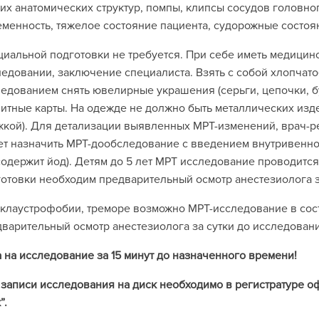
их анатомических структур, помпы, клипсы сосудов головног
менность, тяжелое состояние пациента, судорожные состоя
иальной подготовки не требуется. При себе иметь медици
едовании, заключение специалиста. Взять с собой хлопчат
едованием снять ювелирные украшения (серьги, цепочки, бусы
итные карты. На одежде не должно быть металлических изде
кой). Для детализации выявленных МРТ-изменений, врач-р
т назначить МРТ-дообследование с введением внутривенно
содержит йод). Детям до 5 лет МРТ исследование проводится
отовки необходим предварительный осмотр анестезиолога з
клаустрофобии, треморе возможно МРТ-исследование в сос
варительный осмотр анестезиолога за сутки до исследован
 на исследование за 15 минут до назначенного времени!
записи исследования на диск необходимо в регистратуре о
”.