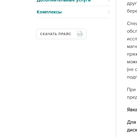
Дополнительные услуги
друг
бере
Комплексы
Спец
обсл
СКАЧАТЬ ПРАЙС
иссл
магн
пряж
може
(не 
подг
При 
пред
Явка
Для 
диск