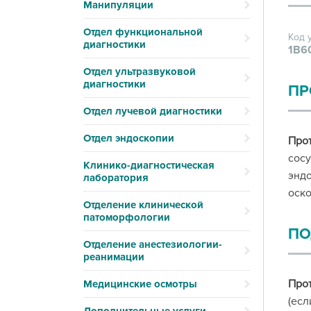
Манипуляции
Отдел функциональной
Код 
диагностики
1В6
Отдел ультразвуковой
диагностики
ПР
Отдел лучевой диагностики
Отдел эндоскопии
Про
сосу
Клинико-диагностическая
эндо
лаборатория
оско
Отделение клинической
патоморфологии
ПО
Отделение анестезиологии-
реанимации
Про
Медицинские осмотры
(есл