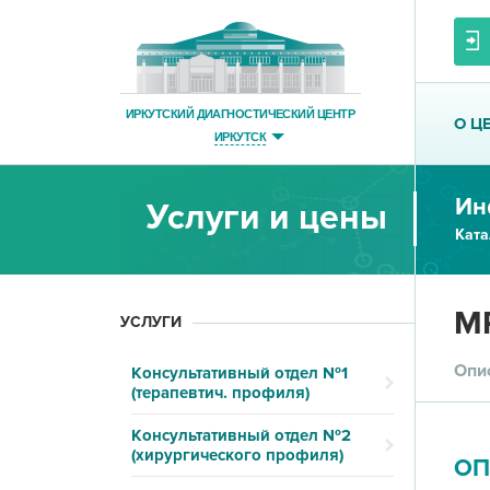
ИРКУТСКИЙ ДИАГНОСТИЧЕСКИЙ ЦЕНТР
О Ц
ИРКУТСК
Ин
Услуги и цены
Ката
МР
УСЛУГИ
Опи
Консультативный отдел №1
(терапевтич. профиля)
Консультативный отдел №2
(хирургического профиля)
ОП