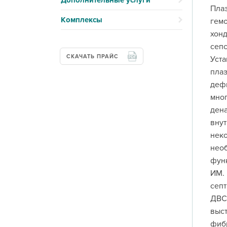
Дополнительные услуги
Плаз
Комплексы
гемо
хонд
сепс
СКАЧАТЬ ПРАЙС
Уста
плаз
дефи
мног
дена
внут
неко
необ
функ
ИМ. 
септ
ДВС,
выст
фиб