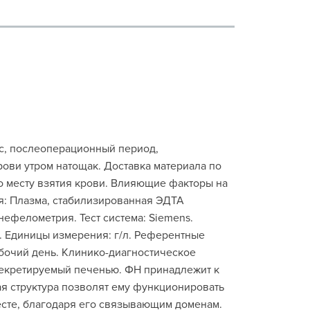
ис, послеоперационный период,
ови утром натощак. Доставка материала по
о месту взятия крови. Влияющие факторы на
я: Плазма, стабилизированная ЭДТА
ефелометрия. Тест система: Siemens.
. Единицы измерения: г/л. Референтные
рабочий день. Клинико-диагностическое
секретируемый печенью. ФН принадлежит к
я структура позволят ему функционировать
сте, благодаря его связывающим доменам.