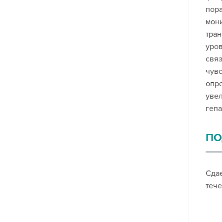
пора
мони
тран
уров
связ
чувс
опре
увел
гепа
ПО
Сдае
тече