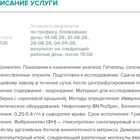
ИСАНИЕ УСЛУГИ
Готовность результатов:
по графику, ближайшие
даты: 14.08.26, 21.08.26,
услуги:
130
28.08.26, 04.09.26,
результат на следующий
рабочий день, после 15:00
онектин. Показания к назначению анализа: Гепатиты, сепс
ачественные опухоли. Подготовка к исследованию: Сдача кр
цевому завозу в течение суток после центрифугирования п
ение содержания - недоедание. Материал для исследовани
бирка с сиреневой крышкой). Методы определения: Иммунон
итическое оборудование: Нефелометр BN ProSpec, Siemens
ения: 0,25-0,4 г/л в сыворотке крови. Срок исполнения: 1 
ение: Фибронектин (ФН) — гликопротеин синтезируемый и 
йству адгезивных белков внеклеточного матрикса. Димерна
молекулярный клей, соединяющий различные молекулы вме