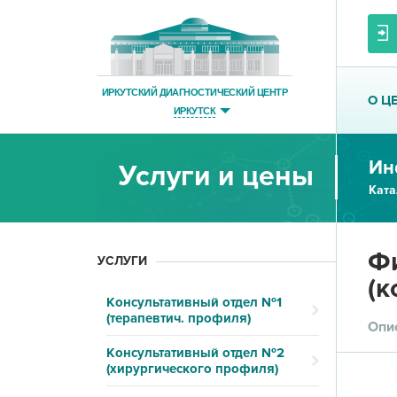
ИРКУТСКИЙ ДИАГНОСТИЧЕСКИЙ ЦЕНТР
О Ц
ИРКУТСК
Ин
Услуги и цены
Ката
Фи
УСЛУГИ
(к
Консультативный отдел №1
(терапевтич. профиля)
Опи
Консультативный отдел №2
(хирургического профиля)