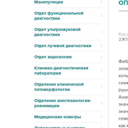
ОП
Манипуляции
Отдел функциональной
диагностики
Отдел ультразвуковой
Код 
диагностики
2Ж1
Отдел лучевой диагностики
Отдел эндоскопии
Фибр
Клинико-диагностическая
злок
лаборатория
коль
сниж
Отделение клинической
патоморфологии
(про
Анал
Отделение анестезиологии-
знач
реанимации
знач
Медицинские осмотры
семе
как 