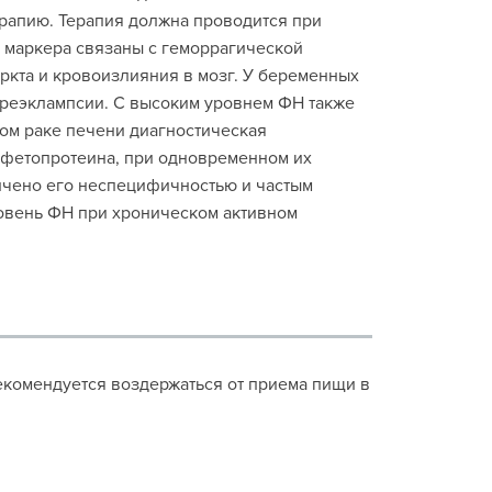
рапию. Терапия должна проводится при
 маркера связаны с геморрагической
кта и кровоизлияния в мозг. У беременных
реэклампсии. С высоким уровнем ФН также
ном раке печени диагностическая
-фетопротеина, при одновременном их
ичено его неспецифичностью и частым
овень ФН при хроническом активном
екомендуется воздержаться от приема пищи в