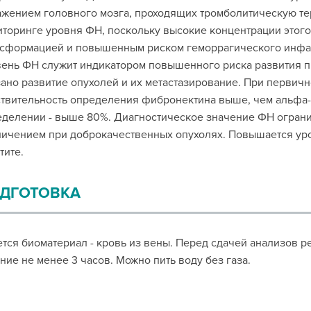
жением головного мозга, проходящих тромболитическую те
торинге уровня ФН, поскольку высокие концентрации этого
сформацией и повышенным риском геморрагического инфар
ень ФН служит индикатором повышенного риска развития п
ано развитие опухолей и их метастазирование. При первич
твительность определения фибронектина выше, чем альфа
делении - выше 80%. Диагностическое значение ФН огран
ичением при доброкачественных опухолях. Повышается ур
тите.
ДГОТОВКА
тся биоматериал - кровь из вены. Перед сдачей анализов р
ние не менее 3 часов. Можно пить воду без газа.