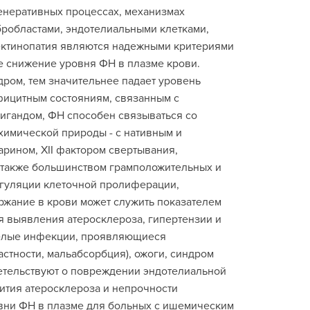
енеративных процессах, механизмах
бробластами, эндотелиальными клетками,
ектинопатия являются надежными критериями
е снижение уровня ФН в плазме крови.
дром, тем значительнее падает уровень
фицитным состояниям, связанным с
игандом, ФН способен связываться со
имической природы - с нативным и
рином, ХII фактором свертывания,
а также большинством грамположительных и
егуляции клеточной пролиферации,
ржание в крови может служить показателем
я выявления атеросклероза, гипертензии и
яжелые инфекции, проявляющиеся
стности, мальабсорбция), ожоги, синдром
етельствуют о повреждении эндотелиальной
ития атеросклероза и непрочности
ни ФН в плазме для больных с ишемическим