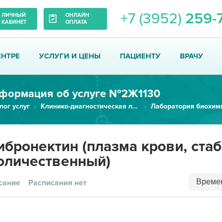
+7 (3952)
259-
ЛИЧНЫЙ
ОНЛАЙН
КАБИНЕТ
ОПЛАТА
ЕНТРЕ
УСЛУГИ И ЦЕНЫ
ПАЦИЕНТУ
ВРАЧУ
формация об услуге №2Ж1130
лог услуг
Клинико-диагностическая лаборатория
Лаборатория биохим
Фибронектин (плазма крови, ста...
бронектин (плазма крови, ста
оличественный)
Времен
сание
Расписания нет