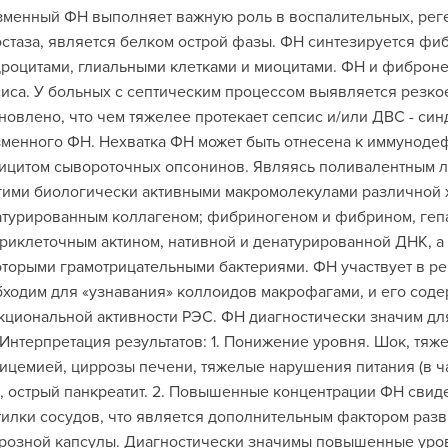
менный ФН выполняет важную роль в воспалительных, рег
стаза, является белком острой фазы. ФН синтезируется фи
роцитами, глиальными клетками и миоцитами. ФН и фиброн
иса. У больных с септическим процессом выявляется резко
новлено, что чем тяжелее протекает сепсис и/или ДВС - син
менного ФН. Нехватка ФН может быть отнесена к иммуноде
цитом сывороточных опсонинов. Являясь поливалентным л
ими биологически активными макромолекулами различной х
турированным коллагеном; фибриногеном и фибрином, гепа
риклеточным актином, нативной и денатурированной ДНК, 
торыми грамотрицательными бактериями. ФН участвует в р
ходим для «узнавания» коллоидов макрофагами, и его соде
циональной активности РЭС. ФН диагностически значим дл
Интерпретация результатов: 1. Понижение уровня. Шок, т
ицемией, циррозы печени, тяжелые нарушения питания (в ча
 острый панкреатит. 2. Повышенные концентрации ФН свид
илки сосудов, что является дополнительным фактором разв
розной капсулы. Диагностически значимы повышенные уров