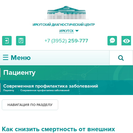
ИРКУТСКИЙ ДИАГНОСТИЧЕСКИЙ ЦЕНТР
ИРКУТСК
+7 (3952)
259-777
☰ Меню
Пациенту
О ЦЕНТРЕ
Современная профилактика заболеваний
УСЛУГИ И ЦЕНЫ
Пациенту
Современная профилактика заболеваний
ПАЦИЕНТУ
НАВИГАЦИЯ ПО РАЗДЕЛУ
ВРАЧУ
Как снизить смертность от внешних
ПРАВОВАЯ ИНФОРМАЦИЯ