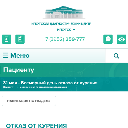
ИРКУТСКИЙ ДИАГНОСТИЧЕСКИЙ ЦЕНТР
ИРКУТСК
+7 (3952)
259-777
☰ Меню
Пациенту
О ЦЕНТРЕ
31 мая - Всемирный день отказа от курения
УСЛУГИ И ЦЕНЫ
Пациенту
Современная профилактика заболеваний
ПАЦИЕНТУ
НАВИГАЦИЯ ПО РАЗДЕЛУ
ВРАЧУ
ОТКАЗ ОТ КУРЕНИЯ
ПРАВОВАЯ ИНФОРМАЦИЯ