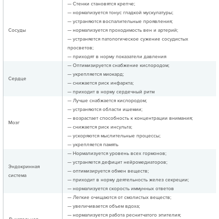
— Стенки становятся крепче;
— нормализуется тонус гладкой мускулатуры;
— устраняются воспалительные проявления;
Сосуды
— нормализуется проходимость вен и артерий;
— устраняется патологическое сужение сосудистых
просветов;
— приходят в норму показатели давления
— Оптимизируется снабжение кислородом;
— укрепляется миокард;
Сердце
— снижается риск инфаркта;
— приходит в норму сердечный ритм
— Лучше снабжается кислородом;
— устраняются области ишемии;
— возрастает способность к концентрации внимания;
Мозг
— снижается риск инсульта;
— ускоряются мыслительные процессы;
— укрепляется память
— Нормализуется уровень всех гормонов;
— устраняется дефицит нейромедиаторов;
Эндокринная
— оптимизируется обмен веществ;
система
— приходит в норму деятельность желез секреции;
— нормализуется скорость иммунных ответов
— Легкие очищаются от смолистых веществ;
— увеличивается объем вдоха;
— нормализуется работа реснитчатого эпителия;