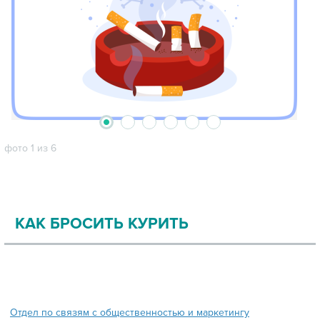
2
3
4
5
6
1
фото 1 из 6
КАК БРОСИТЬ КУРИТЬ
Отдел по связям с общественностью и маркетингу