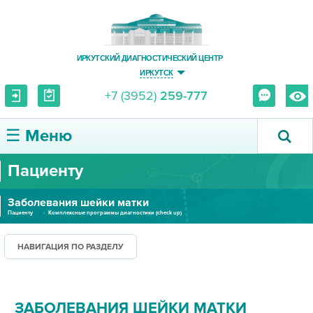
ИРКУТСКИЙ ДИАГНОСТИЧЕСКИЙ ЦЕНТР
ИРКУТСК
+7 (3952)
259-777
☰ Меню
Пациенту
О ЦЕНТРЕ
Заболевания шейки матки
УСЛУГИ И ЦЕНЫ
Пациенту
Комплексные программы диагностики (check up)
ПАЦИЕНТУ
НАВИГАЦИЯ ПО РАЗДЕЛУ
ВРАЧУ
ЗАБОЛЕВАНИЯ ШЕЙКИ МАТКИ
ПРАВОВАЯ ИНФОРМАЦИЯ