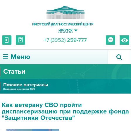
ИРКУТСКИЙ ДИАГНОСТИЧЕСКИЙ ЦЕНТР
ИРКУТСК
+7 (3952)
259-777
☰ Меню
Статьи
О ЦЕНТРЕ
Похожие материалы
УСЛУГИ И ЦЕНЫ
Поддержка участников СВО
ПАЦИЕНТУ
Как ветерану СВО пройти
диспансеризацию при поддержке фонда
ВРАЧУ
"Защитники Отечества"
ПРАВОВАЯ ИНФОРМАЦИЯ