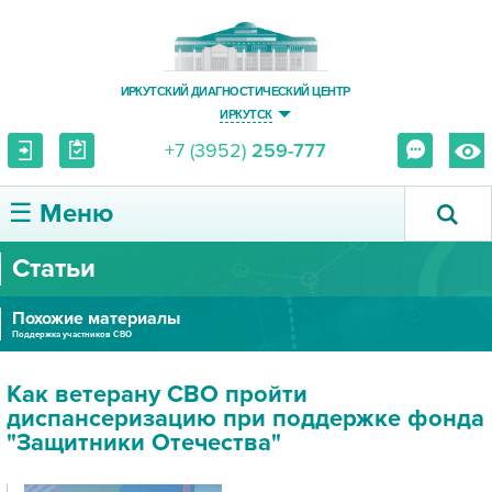
ИРКУТСКИЙ ДИАГНОСТИЧЕСКИЙ ЦЕНТР
ИРКУТСК
+7 (3952)
259-777
☰ Меню
Статьи
О ЦЕНТРЕ
Похожие материалы
УСЛУГИ И ЦЕНЫ
Поддержка участников СВО
ПАЦИЕНТУ
Как ветерану СВО пройти
диспансеризацию при поддержке фонда
ВРАЧУ
"Защитники Отечества"
ПРАВОВАЯ ИНФОРМАЦИЯ