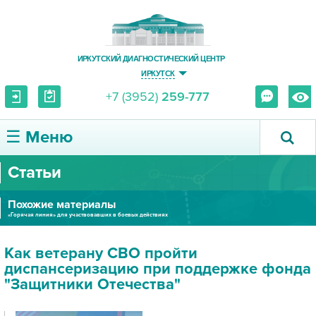
ИРКУТСКИЙ ДИАГНОСТИЧЕСКИЙ ЦЕНТР
ИРКУТСК
+7 (3952)
259-777
☰ Меню
Статьи
О ЦЕНТРЕ
Похожие материалы
УСЛУГИ И ЦЕНЫ
«Горячая линия» для участвовавших в боевых действиях
ПАЦИЕНТУ
Как ветерану СВО пройти
диспансеризацию при поддержке фонда
ВРАЧУ
"Защитники Отечества"
ПРАВОВАЯ ИНФОРМАЦИЯ