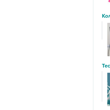
Ко
Те