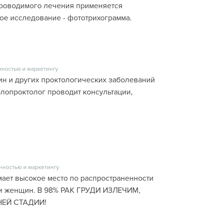
проводимого лечения применяется
е исследование - фототрихограмма.
нностью и маркетингу
н и других проктологических заболеваний
олопроктолог проводит консультации,
нностью и маркетингу
мает высокое место по распространенности
ди женщин. В 98% РАК ГРУДИ ИЗЛЕЧИМ,
ЕЙ СТАДИИ!