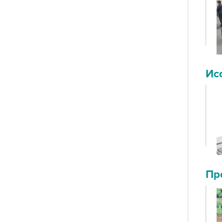
Ис
Пр