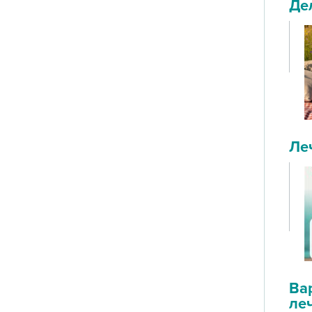
Де
Ле
Ва
ле