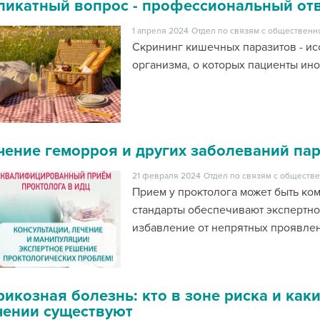
ликатный вопрос - профессиональный от
1 апреля 2024
Отдел по связям с общественн
Скрининг кишечных паразитов - и
организма, о которых пациенты ино
чение геморроя и других заболеваний па
21 февраля 2024
Отдел по связям с обществе
Прием у проктолога может быть ко
стандарты обеспечивают экспертн
избавление от непрятных проявле
рикозная болезнь: кто в зоне риска и ка
чении существуют