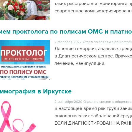
таких расстройств и мониторинга 
современное компьютеризированно
ием проктолога по полисам ОМС и платно
2 февраля 2022
Отдел по связям с обществе
Лечение геморроя, анальных трещи
в Диагностическом центре. Врач-к
лечение, манипуляции.
ммография в Иркутске
2 сентября 2020
Отдел по связям с обществе
В настоящее время рак груди зани
онкологических заболеваний сре
ЕСЛИ ДИАГНОСТИРОВАН НА РАНН