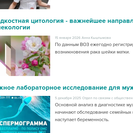
дкостная цитология - важнейшее направ
некологии
15 января 2026
Анна Кыштымова
По данным ВОЗ ежегодно регистри
возникновения рака шейки матки.
жное лабораторное исследование для му
5 декабря 2025
Отдел по связям с обществен
Основной анализ в диагностике му
начинают обследование семейных п
наступает беременность.