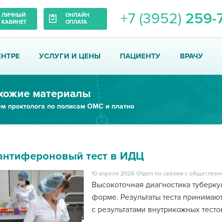
+7 (3952)
259-
ЛИЧНЫЙ
ОНЛАЙН
КАБИНЕТ
ОПЛАТА
ЕНТРЕ
УСЛУГИ И ЦЕНЫ
ПАЦИЕНТУ
ВРАЧУ
хожие материалы
м проктолога по полисам ОМС и платно
антифероновый тест в ИДЦ
10 апреля 2026
Отдел по связям с обществен
Высокоточная диагностика туберку
форме. Результаты теста принимаю
с результатами внутрикожных тесто