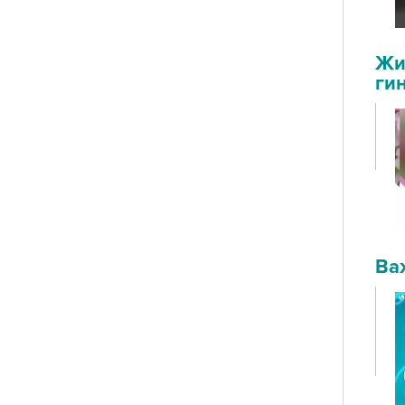
Жи
ги
Ва