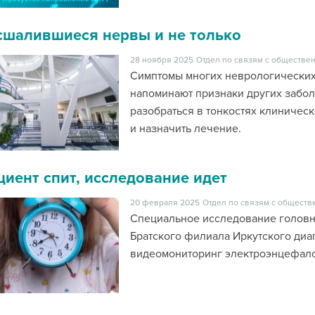
сшалившиеся нервы и не только
28 ноября 2025
Отдел по связям с обществен
Симптомы многих неврологических 
напоминают признаки других забол
разобраться в тонкостях клиническ
и назначить лечение.
циент спит, исследование идет
20 февраля 2025
Отдел по связям с обществ
Специальное исследование головн
Братского филиала Иркутского диа
видеомониторинг электроэнцефалог