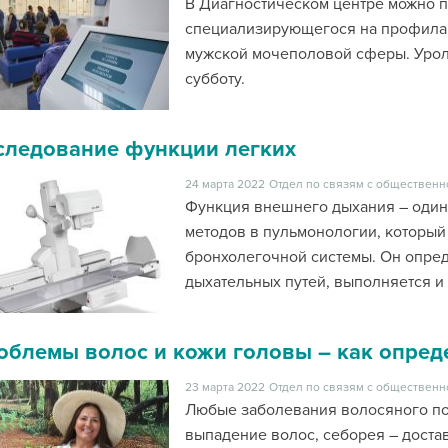
В Диагностическом центре можно п
специализирующегося на профилак
мужской мочеполовой сферы. Урол
субботу.
следование функции легких
24 марта 2022
Отдел по связям с общественн
Функция внешнего дыхания – один
методов в пульмонологии, который
бронхолегочной системы. Он опре
дыхательных путей, выполняется и 
облемы волос и кожи головы – как опред
23 марта 2022
Отдел по связям с общественн
Любые заболевания волосяного по
выпадение волос, себорея – доста