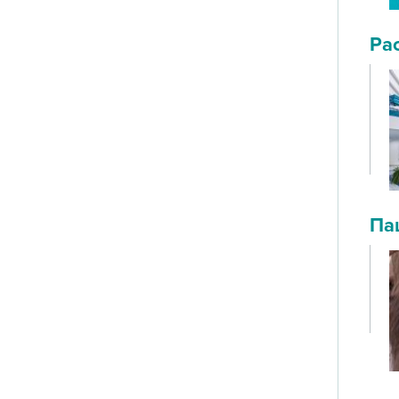
Ра
Па