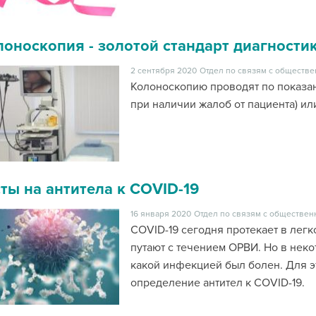
лоноскопия - золотой стандарт диагности
2 сентября 2020
Отдел по связям с обществе
Колоноскопию проводят по показан
при наличии жалоб от пациента) и
сты на антитела к COVID-19
16 января 2020
Отдел по связям с обществен
COVID-19 сегодня протекает в легк
путают с течением ОРВИ. Но в неко
какой инфекцией был болен. Для эт
определение антител к COVID-19.