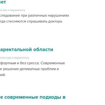
вет
остью и маркетингу
сследование при различных нарушениях
гда стесняются спрашивать доктора.
раректальной области
нностью и маркетингу
мфортным и без сресса. Современные
ое решение деликатных проблем и
ний.
кие современные подходы в