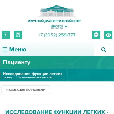
ИРКУТСКИЙ ДИАГНОСТИЧЕСКИЙ ЦЕНТР
ИРКУТСК
+7 (3952)
259-777
☰ Меню
Пациенту
О ЦЕНТРЕ
Исследование функции легких
УСЛУГИ И ЦЕНЫ
Пациенту
Современные исследования в ИДЦ
ПАЦИЕНТУ
НАВИГАЦИЯ ПО РАЗДЕЛУ
ВРАЧУ
ИССЛЕДОВАНИЕ ФУНКЦИИ ЛЕГКИХ -
ПРАВОВАЯ ИНФОРМАЦИЯ