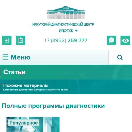
ИРКУТСКИЙ ДИАГНОСТИЧЕСКИЙ ЦЕНТР
ИРКУТСК
+7 (3952)
259-777
☰ Меню
Статьи
О ЦЕНТРЕ
Похожие материалы
УСЛУГИ И ЦЕНЫ
Комплексная диагностика желудочно-кишечного тракта
ПАЦИЕНТУ
Полные программы диагностики
ВРАЧУ
ПРАВОВАЯ ИНФОРМАЦИЯ